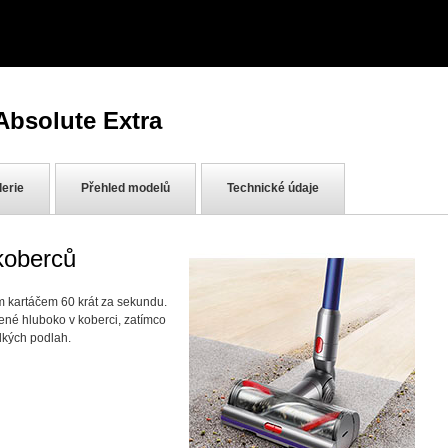
bsolute Extra
lerie
Přehled modelů
Technické údaje
koberců
ím kartáčem 60 krát za sekundu.
zené hluboko v koberci, zatímco
dkých podlah.