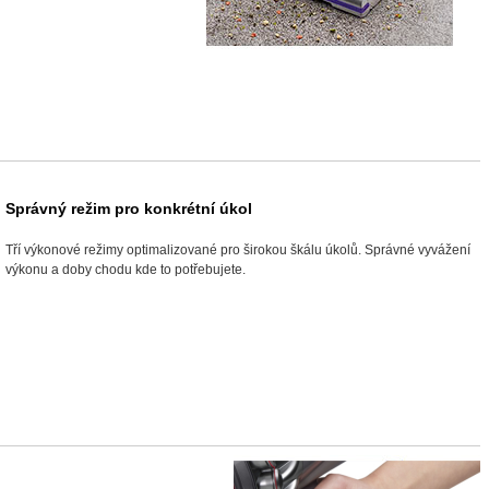
Správný režim pro konkrétní úkol
Tří výkonové režimy optimalizované pro širokou škálu úkolů. Správné vyvážení
výkonu a doby chodu kde to potřebujete.