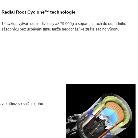
Radial Root Cyclone™ technologie
14 cyklon vytváří odstředivé síly až 79 000g a separují prach do odpadního
zásobníku bez ucpávání filtru, takže nedochází ke ztrátě sacího výkonu.
 zvuk, čímž se snižuje jeho