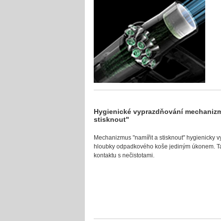
Hygienické vyprazdňování mechanizm
stisknout"
Mechanizmus "namířit a stisknout" hygienicky v
hloubky odpadkového koše jediným úkonem. Tak
kontaktu s nečistotami.