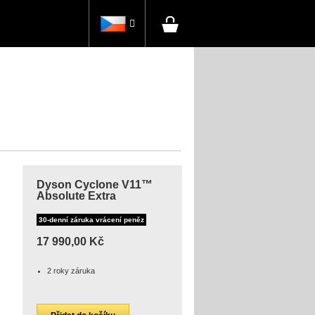

Dyson Cyclone V11™
Absolute Extra
30-denní záruka vrácení peněz
17 990,00 Kč
2 roky záruka