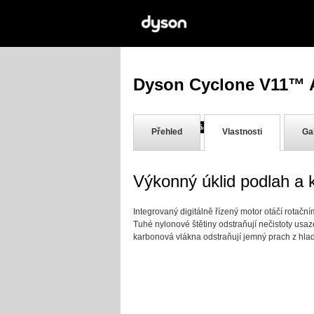
Dyson Cyclone V11™ A
30-denní záruka vrácení peněz
Přehled
Vlastnosti
Ga
Výkonný úklid podlah a 
Integrovaný digitálně řízený motor otáčí rotačn
Tuhé nylonové štětiny odstraňují nečistoty usa
karbonová vlákna odstraňují jemný prach z hla