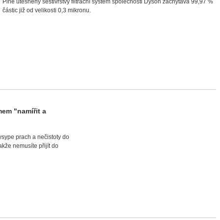
Plně utěsněný šestivrstvý filtrační systém společnosti Dyson zachytává 99,97 %
částic již od velikosti 0,3 mikronu.
em "namířit a
ysype prach a nečistoty do
že nemusíte přijít do