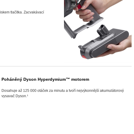
tiskem tlačítka. Zacvakávací
Poháněný Dyson Hyperdymium™ motorem
Dosahuje až 125 000 otáček za minutu a tvoří nejvýkonnější akumulátorový
vysavač Dyson.¹