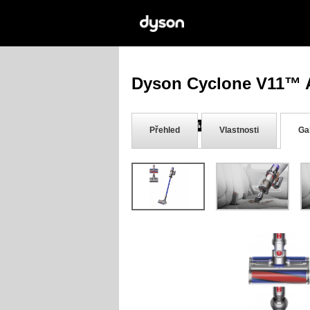
Dyson Cyclone V11™ A
30-denní záruka vrácení peněz
Přehled
Vlastnosti
Ga