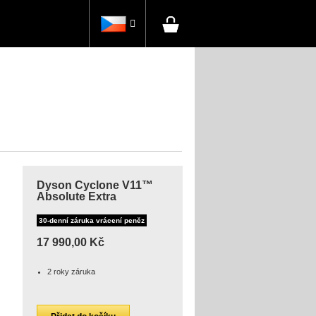

Dyson Cyclone V11™
Absolute Extra
30-denní záruka vrácení peněz
17 990,00 Kč
2 roky záruka