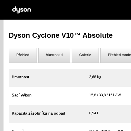
Dyson Cyclone V10™ Absolute
Přehled
Vlastnosti
Galerie
Přehled mode
Hmotnost
2,68 kg
Sací výkon
15,8 / 33,8 / 151 AW
Kapacita zásobníku na odpad
0,54 l