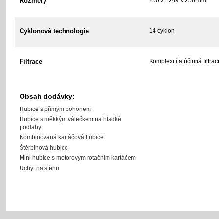
Rozměry
250 x 1249 x 256 mm
Cyklonová technologie
14 cyklon
Filtrace
Komplexní a účinná filtrac
Obsah dodávky:
Hubice s přímým pohonem
Hubice s měkkým válečkem na hladké
podlahy
Kombinovaná kartáčová hubice
Štěrbinová hubice
Mini hubice s motorovým rotačním kartáčem
Úchyt na stěnu