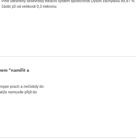
Plně utěsněný šestivrstvý filtrační systém společnosti Dyson zachytává 99,97 %
částic již od velikosti 0,3 mikronu.
em "namířit a
ysype prach a nečistoty do
že nemusíte přijít do