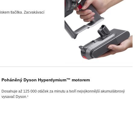
tiskem tlačítka. Zacvakávací
Poháněný Dyson Hyperdymium™ motorem
Dosahuje až 125 000 otáček za minutu a tvoří nejvýkonnější akumulátorový
vysavač Dyson.¹