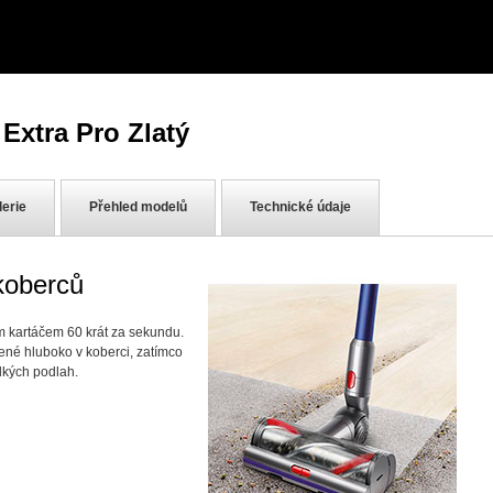
xtra Pro Zlatý
lerie
Přehled modelů
Technické údaje
koberců
ím kartáčem 60 krát za sekundu.
zené hluboko v koberci, zatímco
dkých podlah.