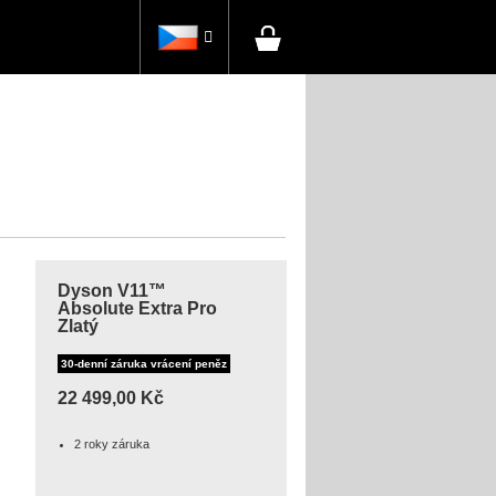

Dyson V11™
Absolute Extra Pro
Zlatý
30-denní záruka vrácení peněz
22 499,00 Kč
2 roky záruka