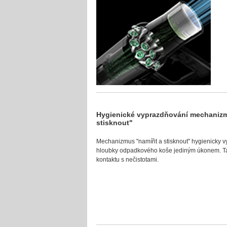
Hygienické vyprazdňování mechanizm
stisknout"
Mechanizmus "namířit a stisknout" hygienicky v
hloubky odpadkového koše jediným úkonem. Tak
kontaktu s nečistotami.