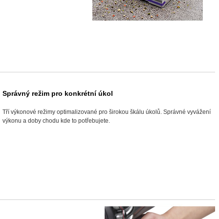
Správný režim pro konkrétní úkol
Tří výkonové režimy optimalizované pro širokou škálu úkolů. Správné vyvážení
výkonu a doby chodu kde to potřebujete.