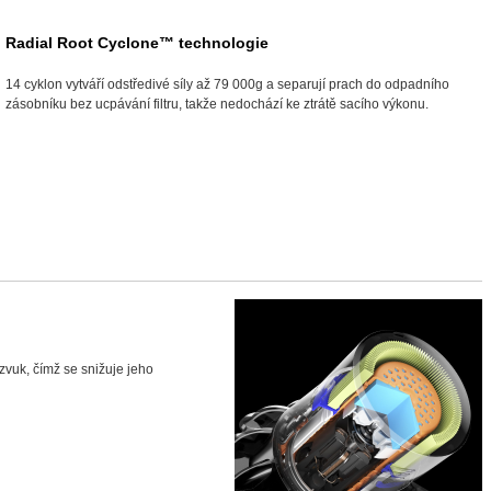
Radial Root Cyclone™ technologie
14 cyklon vytváří odstředivé síly až 79 000g a separují prach do odpadního
zásobníku bez ucpávání filtru, takže nedochází ke ztrátě sacího výkonu.
 zvuk, čímž se snižuje jeho