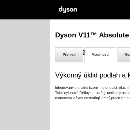
Dyson V11™ Absolute E
30-denní záruka vrácení peněz
Přehled
Vlastnosti
Ga
Výkonný úklid podlah a 
Integrovaný digitálně řízený motor otáčí rotačn
Tuhé nylonové štětiny odstraňují nečistoty usa
karbonová vlákna odstraňují jemný prach z hla