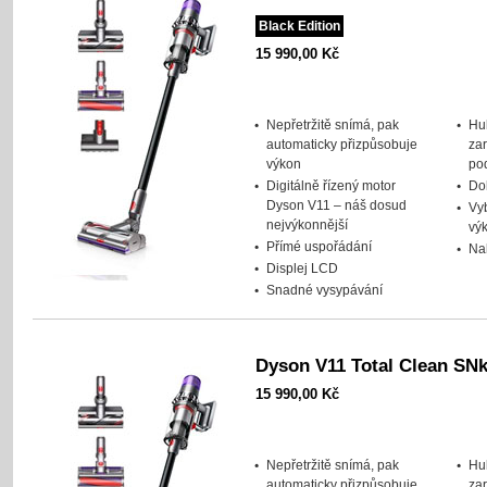
Black Edition
15 990,00 Kč
Nepřetržitě snímá, pak
Hu
automaticky přizpůsobuje
za
výkon
po
Digitálně řízený motor
Do
Dyson V11 – náš dosud
Vyb
nejvýkonnější
vý
Přímé uspořádání
Nab
Displej LCD
Snadné vysypávání
Dyson V11 Total Clean SNk
15 990,00 Kč
Nepřetržitě snímá, pak
Hu
automaticky přizpůsobuje
za