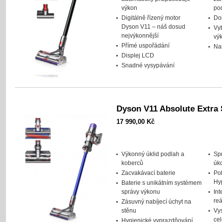
výkon
po
Digitálně řízený motor
Do
Dyson V11 – náš dosud
Vyb
nejvýkonnější
vý
Přímé uspořádání
Nab
Displej LCD
Snadné vysypávání
Dyson V11 Absolute Extra 
17 990,00 Kč
Výkonný úklid podlah a
Spr
koberců
úk
Zacvakávací baterie
Po
Hy
Baterie s unikátním systémem
správy výkonu
Int
re
Zásuvný nabíjecí úchyt na
stěnu
Vys
ce
Hygienické vyprazdňování