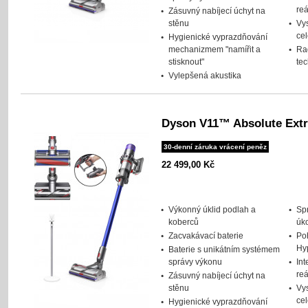
re
Zásuvný nabíjecí úchyt na
stěnu
Vys
ce
Hygienické vyprazdňování
mechanizmem "namířit a
Ra
stisknout"
te
Vylepšená akustika
Dyson V11™ Absolute Extr
30-denní záruka vrácení peněz
22 499,00 Kč
Výkonný úklid podlah a
Spr
koberců
úk
Zacvakávací baterie
Po
Hy
Baterie s unikátním systémem
správy výkonu
Int
re
Zásuvný nabíjecí úchyt na
stěnu
Vys
ce
Hygienické vyprazdňování