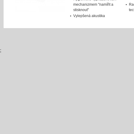
mechanizmem "namířit a
Ra
stisknout"
te
Vylepšená akustika
;