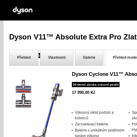
Dyson V11™ Absolute Extra Pro Zlat
30-denní záruka vrácení peněz
Přehled
Vlastnosti
Galerie
Přehled mode
Dyson Cyclone V11™ Absol
30-denní záruka vrácení peněz
17 990,00 Kč
Výkonný úklid podlah a
Spr
koberců
úk
Zacvakávací baterie
Po
Hy
Baterie s unikátním systémem
správy výkonu
Int