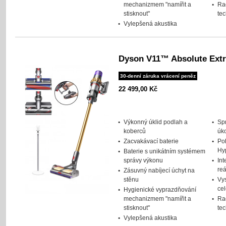
mechanizmem "namířit a
Ra
stisknout"
te
Vylepšená akustika
Dyson V11™ Absolute Extr
30-denní záruka vrácení peněz
22 499,00 Kč
Výkonný úklid podlah a
Spr
koberců
úk
Zacvakávací baterie
Po
Hy
Baterie s unikátním systémem
správy výkonu
Int
re
Zásuvný nabíjecí úchyt na
stěnu
Vys
ce
Hygienické vyprazdňování
mechanizmem "namířit a
Ra
stisknout"
te
Vylepšená akustika