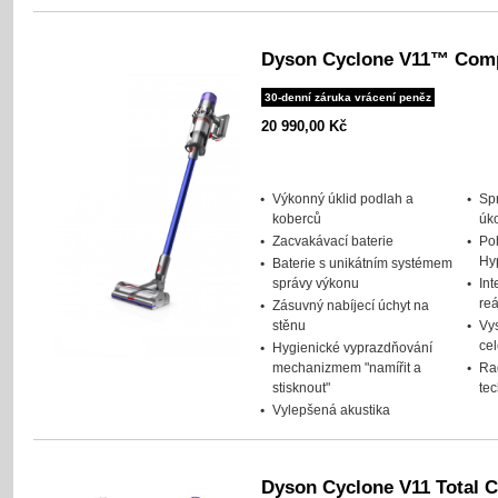
Dyson Cyclone V11™ Comp
30-denní záruka vrácení peněz
20 990,00 Kč
Výkonný úklid podlah a
Spr
koberců
úk
Zacvakávací baterie
Po
Hy
Baterie s unikátním systémem
správy výkonu
Int
re
Zásuvný nabíjecí úchyt na
stěnu
Vys
ce
Hygienické vyprazdňování
mechanizmem "namířit a
Ra
stisknout"
te
Vylepšená akustika
Dyson Cyclone V11 Total C